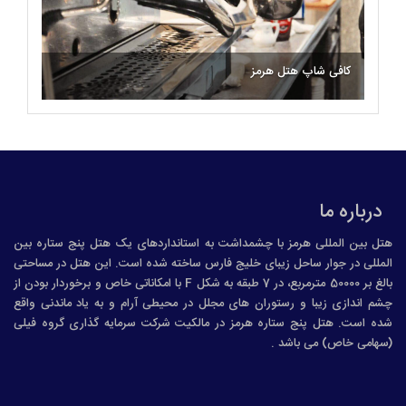
کافی شاپ هتل هرمز
درباره ما
هتل بین المللی هرمز با چشمداشت به استانداردهای یک هتل پنج ستاره بین
المللی در جوار ساحل زیبای خليج فارس ساخته شده است. این هتل در مساحتی
بالغ بر 50000 مترمربع، در 7 طبقه به شکل F با امکاناتی خاص و برخوردار بودن از
چشم اندازی زیبا و رستوران های مجلل در محیطی آرام و به یاد ماندنی واقع
شده است. هتل پنج ستاره هرمز در مالکیت شرکت سرمایه گذاری گروه فیلی
(سهامی خاص) می باشد .